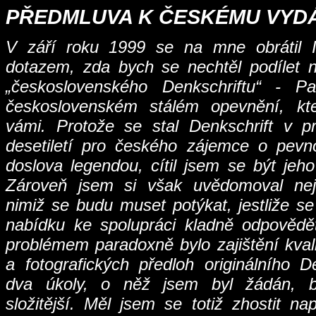
PŘEDMLUVA K ČESKÉMU VYD
V září roku 1999 se na mne obrátil 
dotazem, zda bych se nechtěl podílet n
„československého Denkschriftu“ - P
československém stálém opevnění, kte
vámi. Protože se stal Denkschrift v p
desetiletí pro českého zájemce o pevno
doslova legendou, cítil jsem se být jeh
Zároveň jsem si však uvědomoval nejr
nimiž se budu muset potýkat, jestliže s
nabídku ke spolupráci kladně odpověd
problémem paradoxně bylo zajištění kval
a fotografických předloh originálního D
dva úkoly, o něž jsem byl žádán, by
složitější. Měl jsem se totiž zhostit n