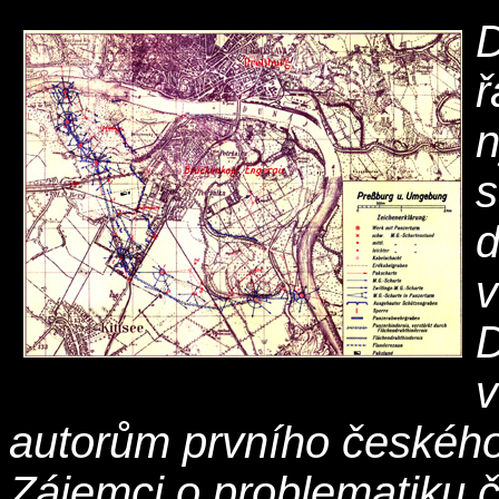
D
ř
n
s
d
v
D
v
autorům prvního českého
Zájemci o problematiku č