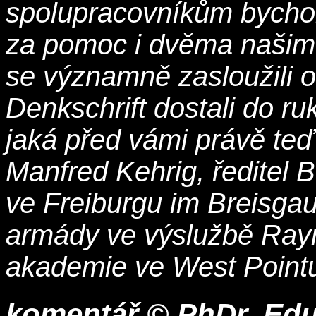
spolupracovníkům bychom 
za pomoc i dvěma našim 
se významně zasloužili o
Denkschrift dostali do ru
jaká před vámi právě teď 
Manfred Kehrig, ředitel 
ve Freiburgu im Breisgau
armády ve výslužbě Raym
akademie ve West Point
komentář © PhDr. Edua