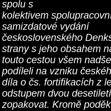
spolu s
kolektivem spolupracovn
samizdatové vydání
československého Denksch
strany s jeho obsahem n
touto cestou všem nadše
podíleli na vzniku české
díla o čs. fortifikacích z
odstupem dvou desetiletí
zopakovat. Kromě podě