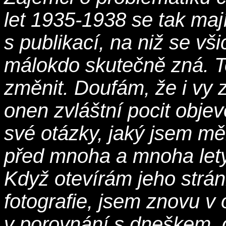
let 1935-1938 se tak ma
s publikací, na niž se vši
málokdo skutečně zná. T
změnit. Doufám, že i vy 
onen zvláštní pocit obje
své otázky, jaký jsem měl
před mnoha a mnoha lety
Když otevírám jeho strán
fotografie, jsem znovu v
v porovnání s dneškem,