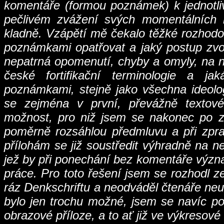
komentáře (formou poznámek) k jednotli
pečlivém zvážení svých momentálních 
kladně. Vzápětí mě čekalo těžké rozhodo
poznámkami opatřovat a jaký postup zvol
nepatrná opomenutí, chyby a omyly, na n
české fortifikační terminologie a ja
poznámkami, stejně jako všechna ideolog
se zejména v první, převážně textové
možnost, pro niž jsem se nakonec po zr
poměrně rozsáhlou předmluvu a při zpr
přílohám se již soustředit výhradně na ne
jež by při ponechání bez komentáře výz
práce. Pro toto řešení jsem se rozhodl 
ráz Denkschriftu a neodváděl čtenáře ne
bylo jen trochu možné, jsem se navíc poku
obrazové příloze, a to ať již ve výkresové 